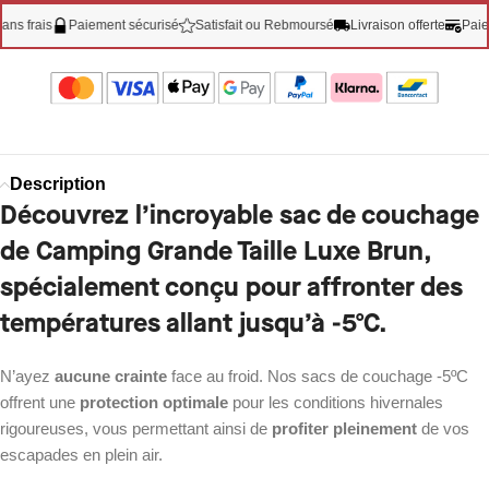
rais
Paiement sécurisé
Satisfait ou Rebmoursé
Livraison offerte
Paiement 
Description
Découvrez l’incroyable sac de couchage
de Camping Grande Taille Luxe Brun,
spécialement conçu pour affronter des
températures allant jusqu’à -5ºC.
N’ayez
aucune crainte
face au froid. Nos sacs de couchage -5ºC
offrent une
protection optimale
pour les conditions hivernales
rigoureuses, vous permettant ainsi de
profiter pleinement
de vos
escapades en plein air.