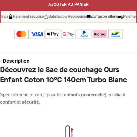
AJOUTER AU PANIER
Paiement sécurisé
Satisfait ou Rebmoursé
Livraison offerte
Paiement 3X 
Description
Découvrez le Sac de couchage Ours
Enfant Coton 10°C 140cm Turbo Blanc
Spécialement construit pour les
enfants (maternelle)
en alliant
confort
et
sécurité
.